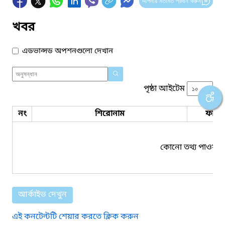
আপনার মতামত প্রদান করুন
খবর
এডভান্সড অপশনগুলো দেখান
পৃষ্ঠা আইটেম
নং
শিরোনাম
ফাইল
কোনো তথ্য পাওয়া য
আর্কাইভ দেখুন
এই কনটেন্টটি শেয়ার করতে ক্লিক করুন