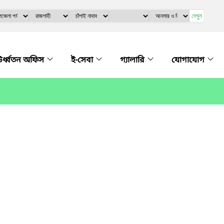
দেখুন
র্ধ্বতন অফিস
ই-সেবা
গ্যালারি
যোগাযোগ