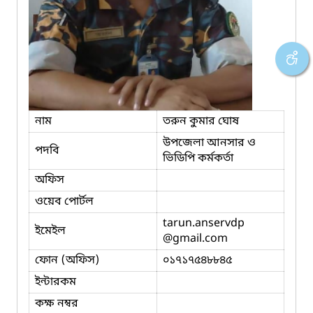
নাম
তরুন কুমার ঘোষ
উপজেলা আনসার ও
পদবি
ভিডিপি কর্মকর্তা
অফিস
ওয়েব পোর্টল
tarun.anservdp
ইমেইল
@gmail.com
ফোন (অফিস)
০১৭১৭৫৪৮৮৪৫
ইন্টারকম
কক্ষ নম্বর